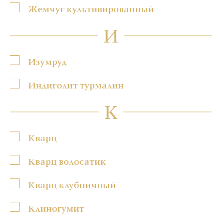
Жемчуг культивированный
И
Изумруд
Индиголит турмалин
К
Кварц
Кварц волосатик
Кварц клубничный
Клиногумит