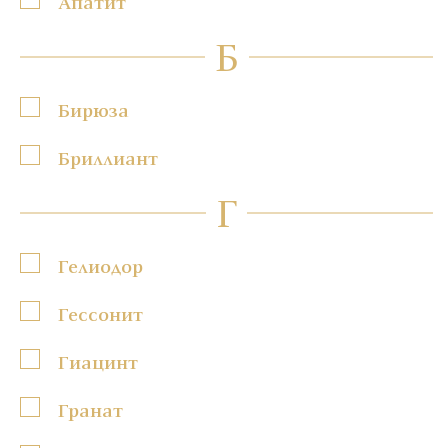
Апатит
Б
Бирюза
Бриллиант
Г
Гелиодор
Гессонит
Гиацинт
Гранат