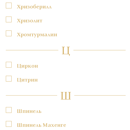
Хризоберилл
Хризолит
Хромтурмалин
Ц
Циркон
Цитрин
Ш
Шпинель
Шпинель Махенге