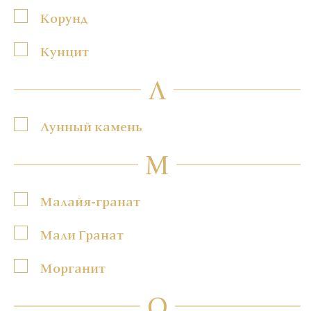
Корунд
Кунцит
Л
Лунный камень
М
Малайя-гранат
Мали Гранат
Морганит
О