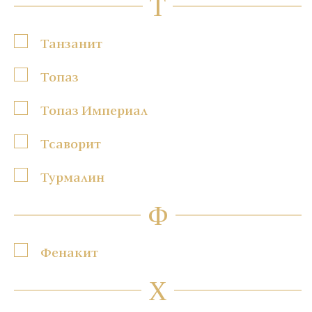
Т
Танзанит
Топаз
Топаз Империал
Тсаворит
Турмалин
Ф
Фенакит
Х