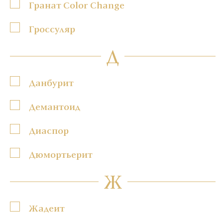
Гранат Color Change
Гроссуляр
Д
Данбурит
Демантоид
Диаспор
Дюмортьерит
Ж
Жадеит