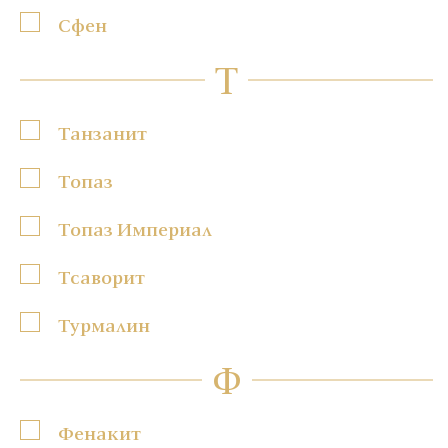
Сфен
Т
Танзанит
Топаз
Топаз Империал
Тсаворит
Турмалин
Ф
Фенакит