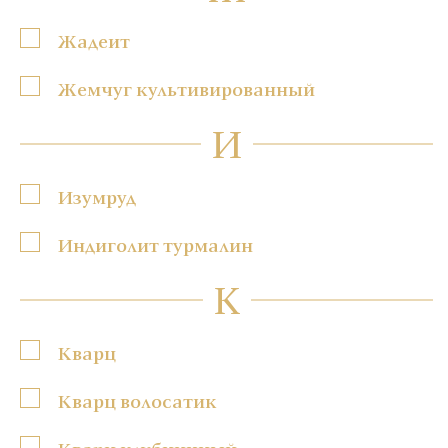
Жадеит
Жемчуг культивированный
И
Изумруд
Индиголит турмалин
К
Кварц
Кварц волосатик