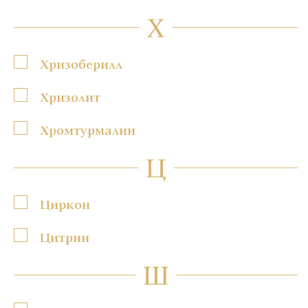
Х
Хризоберилл
Хризолит
Хромтурмалин
Ц
Циркон
Цитрин
Ш