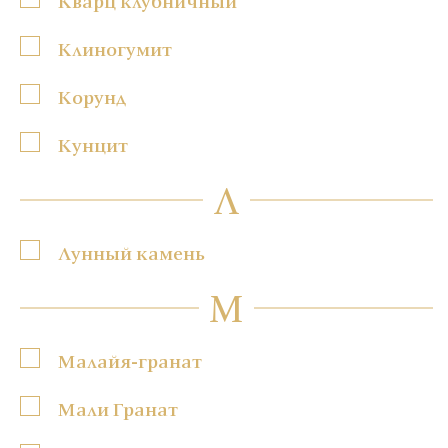
Кварц клубничный
Клиногумит
Корунд
Кунцит
Л
Лунный камень
М
Малайя-гранат
Мали Гранат