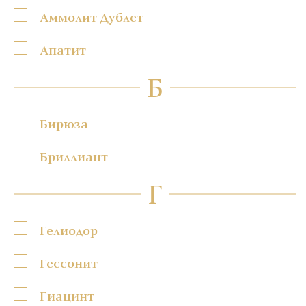
Аммолит Дублет
Апатит
Б
Бирюза
Бриллиант
Г
Гелиодор
Гессонит
Гиацинт