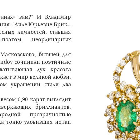
анах» вам?" И Владимир
ния: "Лиле Юрьевне Брик».
есных личностей, ставшая
поэтом неординарных
Маяковского, бывшей для
midov сочинили поэтичные
хватывающая дух красота
екает в мир великой любви,
ком украшении стали два
весом 0,90 карат выглядит
веркающих бриллиантов,
родной прозрачностью
да тонко уловивших нотки