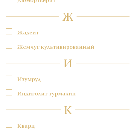
Ж
Жадеит
Жемчуг культивированный
И
Изумруд
Индиголит турмалин
К
Кварц