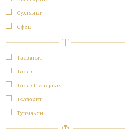
Султанит
Сфен
Т
Танзанит
Топаз
Топаз Империал
Тсаворит
Турмалин
Ф