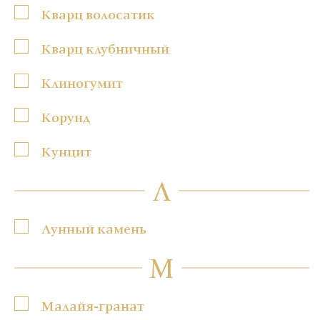
Кварц волосатик
Кварц клубничный
Клиногумит
Корунд
Кунцит
Л
Лунный камень
М
Малайя-гранат