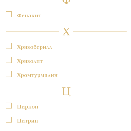
Фенакит
Х
Хризоберилл
Хризолит
Хромтурмалин
Ц
Циркон
Цитрин