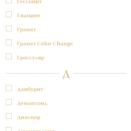
Гессонит
Гиацинт
Гранат
Гранат Color Change
Гроссуляр
Д
Данбурит
Демантоид
Диаспор
Дюмортьерит