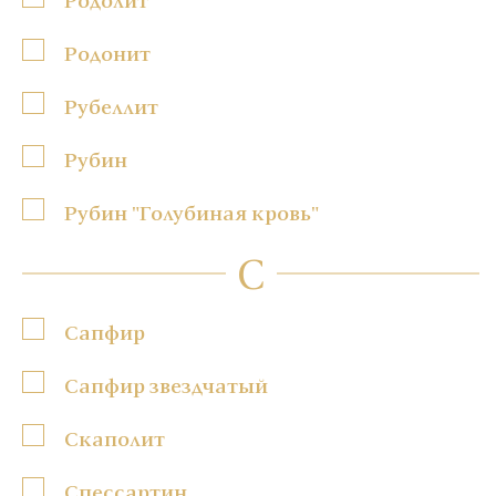
Родонит
Рубеллит
Рубин
Рубин "Голубиная кровь"
С
Сапфир
Сапфир звездчатый
Скаполит
Спессартин