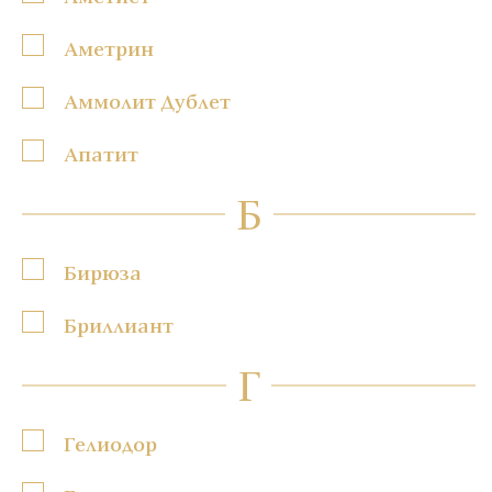
Аметрин
Аммолит Дублет
Апатит
Б
Бирюза
Бриллиант
Г
Гелиодор