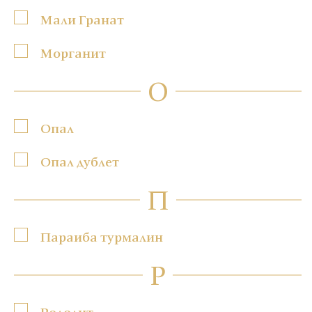
Мали Гранат
Морганит
О
Опал
Опал дублет
П
Параиба турмалин
Р
Родолит