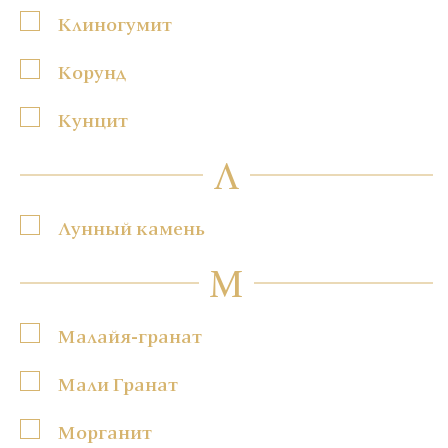
Клиногумит
Корунд
Кунцит
Л
Лунный камень
М
Малайя-гранат
Мали Гранат
Морганит