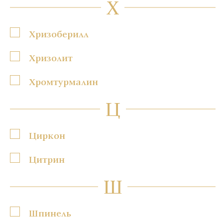
Х
Хризоберилл
Хризолит
Хромтурмалин
Ц
Циркон
Цитрин
Ш
Шпинель