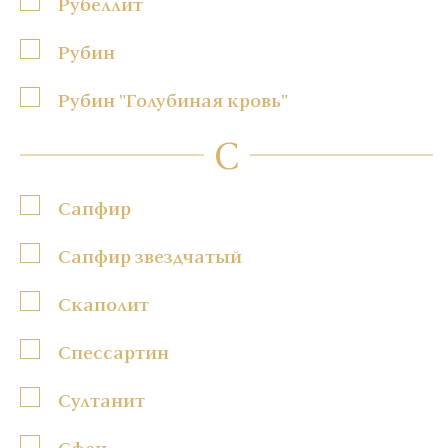
Рубеллит
Рубин
Рубин "Голубиная кровь"
С
Сапфир
Сапфир звездчатый
Скаполит
Спессартин
Султанит
Сфен