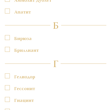
Апатит
Б
Бирюза
Бриллиант
Г
Гелиодор
Гессонит
Гиацинт