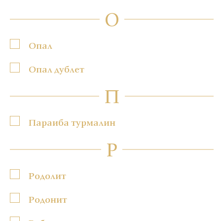
О
Опал
Опал дублет
П
Параиба турмалин
Р
Родолит
Родонит