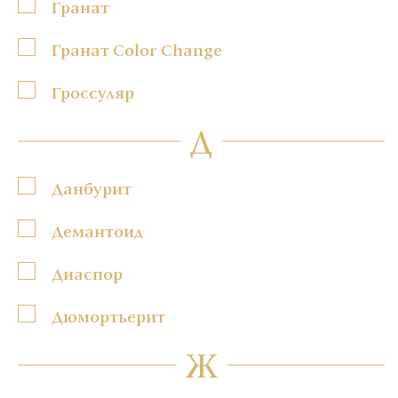
Гранат
Гранат Color Change
Гроссуляр
Д
Данбурит
Демантоид
Диаспор
Дюмортьерит
Ж