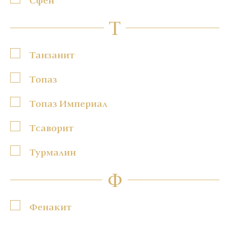
Т
Танзанит
Топаз
Топаз Империал
Тсаворит
Турмалин
Ф
Фенакит