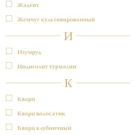
Жадеит
Жемчуг культивированный
И
Изумруд
Индиголит турмалин
К
Кварц
Кварц волосатик
Кварц клубничный