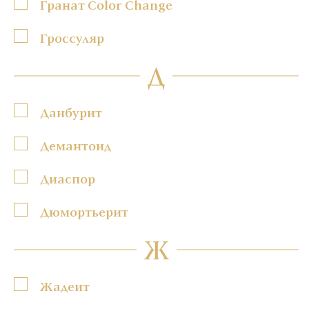
Гранат Color Change
Гроссуляр
Д
Данбурит
Демантоид
Диаспор
Дюмортьерит
Ж
Жадеит