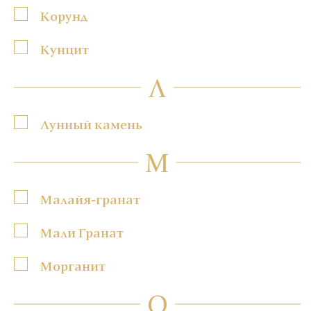
Корунд
Кунцит
Л
Лунный камень
М
Малайя-гранат
Мали Гранат
Морганит
О