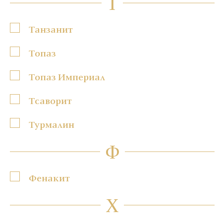
Т
Танзанит
Топаз
Топаз Империал
Тсаворит
Турмалин
Ф
Фенакит
Х