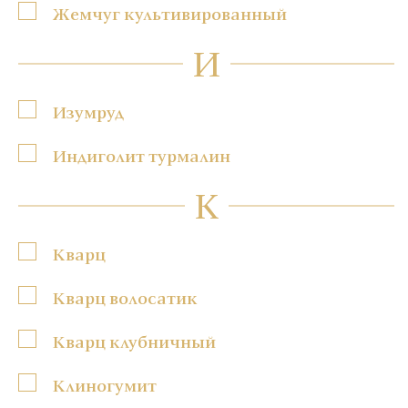
Жемчуг культивированный
И
Изумруд
Индиголит турмалин
К
Кварц
Кварц волосатик
Кварц клубничный
Клиногумит