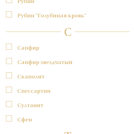
Рубин
Рубин "Голубиная кровь"
С
Сапфир
Сапфир звездчатый
Скаполит
Спессартин
Султанит
Сфен