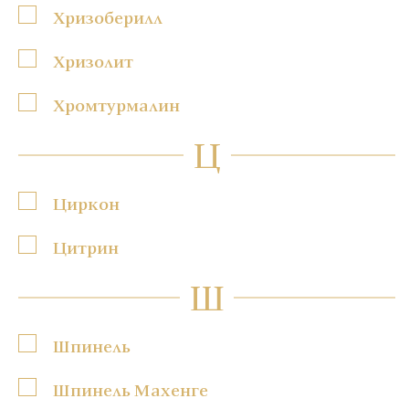
Хризоберилл
Хризолит
Хромтурмалин
Ц
Циркон
Цитрин
Ш
Шпинель
Шпинель Махенге