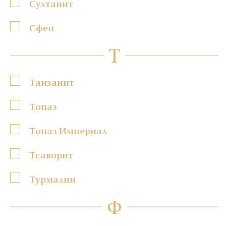
Султанит
Сфен
Т
Танзанит
Топаз
Топаз Империал
Тсаворит
Турмалин
Ф