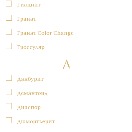
Гиацинт
Гранат
Гранат Color Change
Гроссуляр
Д
Данбурит
Демантоид
Диаспор
Дюмортьерит