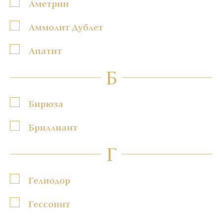
Аметрин
Аммолит Дублет
Апатит
Б
Бирюза
Бриллиант
Г
Гелиодор
Гессонит