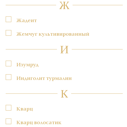
Ж
Жадеит
Жемчуг культивированный
И
Изумруд
Индиголит турмалин
К
Кварц
Кварц волосатик