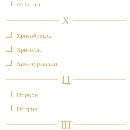
Фенакит
Х
Хризоберилл
Хризолит
Хромтурмалин
Ц
Циркон
Цитрин
Ш