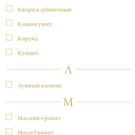
Кварц клубничный
Клиногумит
Корунд
Кунцит
Л
Лунный камень
М
Малайя-гранат
Мали Гранат