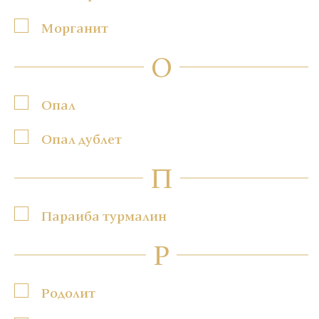
Морганит
О
Опал
Опал дублет
П
Параиба турмалин
Р
Родолит