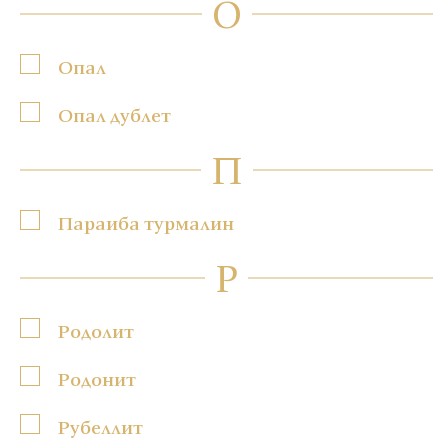
О
Опал
Опал дублет
П
Параиба турмалин
Р
Родолит
Родонит
Рубеллит