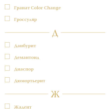
Гранат Color Change
Гроссуляр
Д
Данбурит
Демантоид
Диаспор
Дюмортьерит
Ж
Жадеит