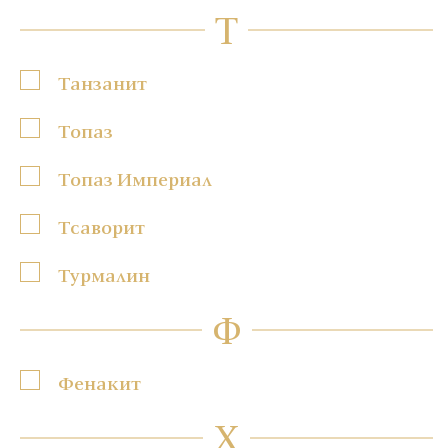
Т
Танзанит
Топаз
Топаз Империал
Тсаворит
Турмалин
Ф
Фенакит
Х