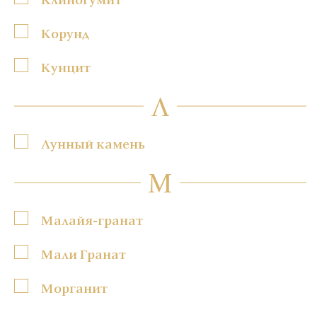
Корунд
Кунцит
Л
Лунный камень
М
Малайя-гранат
Мали Гранат
Морганит