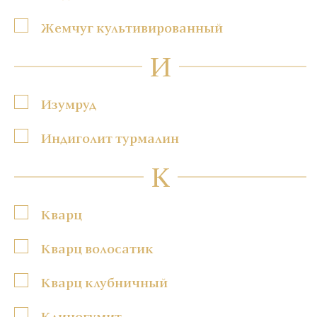
Жемчуг культивированный
И
Изумруд
Индиголит турмалин
К
Кварц
Кварц волосатик
Кварц клубничный
Клиногумит