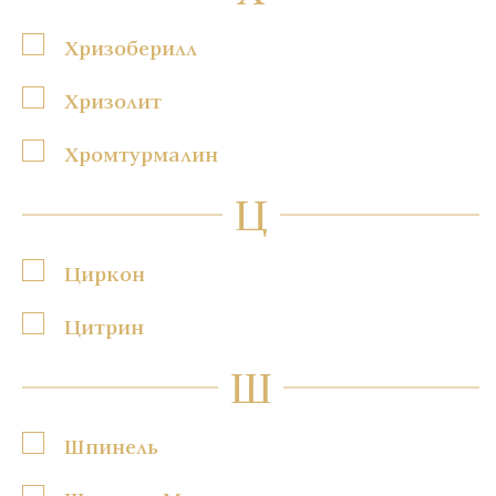
Хризоберилл
Хризолит
Хромтурмалин
Ц
Циркон
Цитрин
Ш
Шпинель