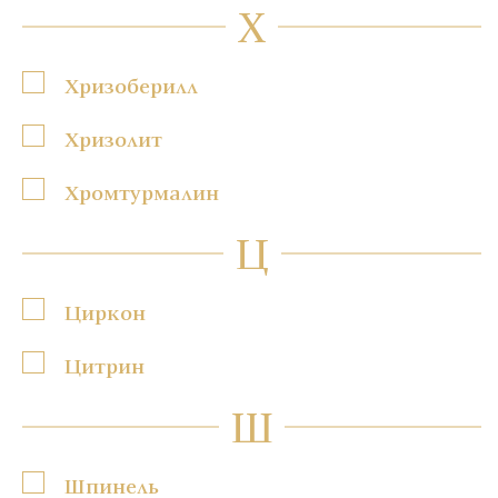
Х
Хризоберилл
Хризолит
Хромтурмалин
Ц
Циркон
Цитрин
Ш
Шпинель