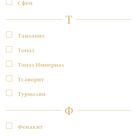
Сфен
Т
Танзанит
Топаз
Топаз Империал
Тсаворит
Турмалин
Ф
Фенакит