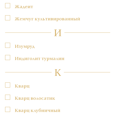
Жадеит
Жемчуг культивированный
И
Изумруд
Индиголит турмалин
К
Кварц
Кварц волосатик
Кварц клубничный