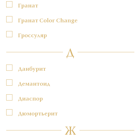
Гранат
Гранат Color Change
Гроссуляр
Д
Данбурит
Демантоид
Диаспор
Дюмортьерит
Ж