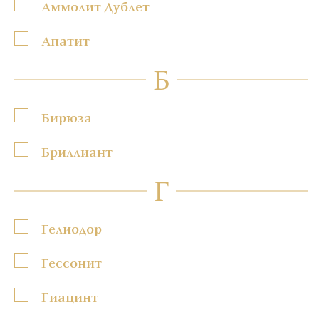
Аммолит Дублет
Апатит
Б
Бирюза
Бриллиант
Г
Гелиодор
Гессонит
Гиацинт