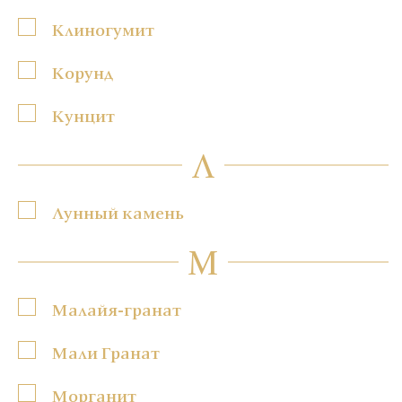
Клиногумит
Корунд
Кунцит
Л
Лунный камень
М
Малайя-гранат
Мали Гранат
Морганит