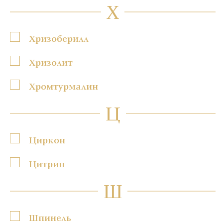
Х
Хризоберилл
Хризолит
Хромтурмалин
Ц
Циркон
Цитрин
Ш
Шпинель