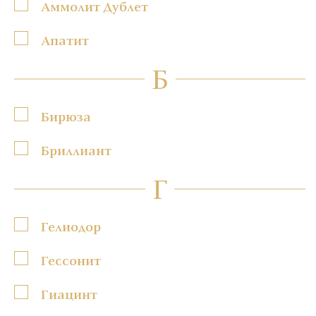
Аммолит Дублет
Апатит
Б
Бирюза
Бриллиант
Г
Гелиодор
Гессонит
Гиацинт