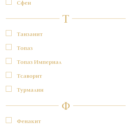
Сфен
Т
Танзанит
Топаз
Топаз Империал
Тсаворит
Турмалин
Ф
Фенакит