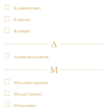
Клиногумит
Корунд
Кунцит
Л
Лунный камень
М
Малайя-гранат
Мали Гранат
Морганит