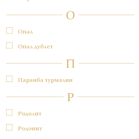
О
Опал
Опал дублет
П
Параиба турмалин
Р
Родолит
Родонит