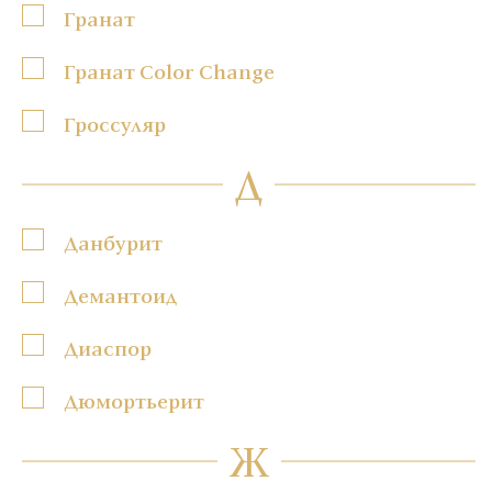
Гранат
Гранат Color Change
Гроссуляр
Д
Данбурит
Демантоид
Диаспор
Дюмортьерит
Ж