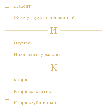
Жадеит
Жемчуг культивированный
И
Изумруд
Индиголит турмалин
К
Кварц
Кварц волосатик
Кварц клубничный