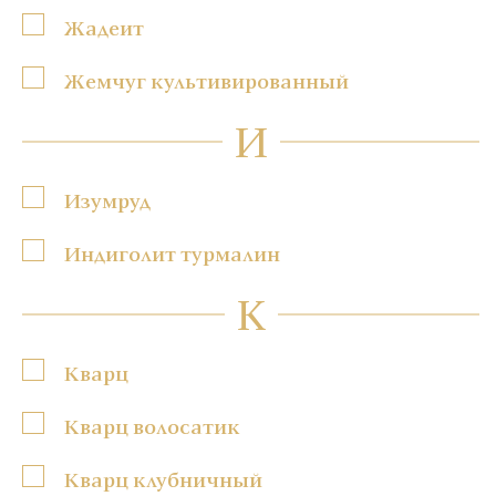
Жадеит
Жемчуг культивированный
И
Изумруд
Индиголит турмалин
К
Кварц
Кварц волосатик
Кварц клубничный