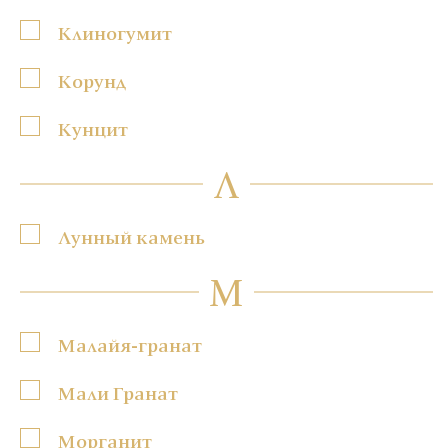
Клиногумит
Корунд
Кунцит
Л
Лунный камень
М
Малайя-гранат
Мали Гранат
Морганит