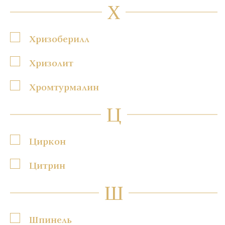
Х
Хризоберилл
Хризолит
Хромтурмалин
Ц
Циркон
Цитрин
Ш
Шпинель