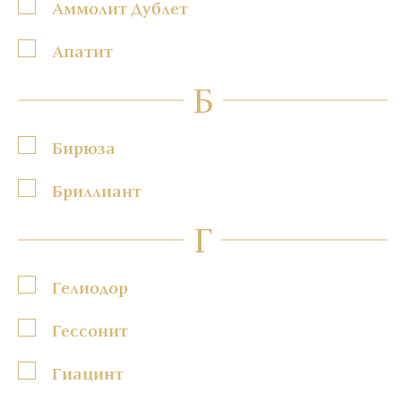
Аммолит Дублет
Апатит
Б
Бирюза
Бриллиант
Г
Гелиодор
Гессонит
Гиацинт