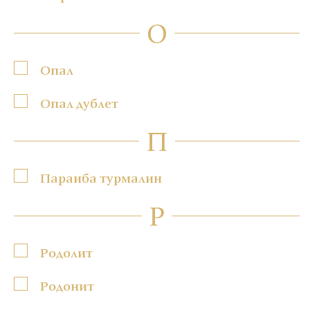
О
Опал
Опал дублет
П
Параиба турмалин
Р
Родолит
Родонит