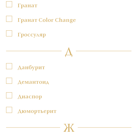
Гранат
Гранат Color Change
Гроссуляр
Д
Данбурит
Демантоид
Диаспор
Дюмортьерит
Ж