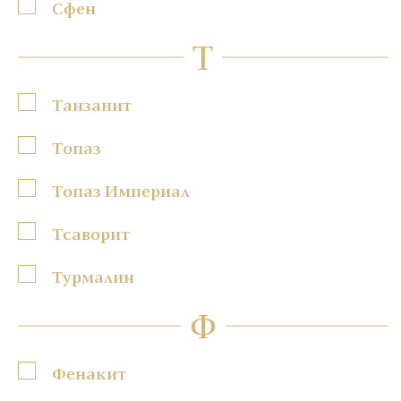
Сфен
Т
Танзанит
Топаз
Топаз Империал
Тсаворит
Турмалин
Ф
Фенакит