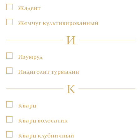
Жадеит
Жемчуг культивированный
И
Изумруд
Индиголит турмалин
К
Кварц
Кварц волосатик
Кварц клубничный