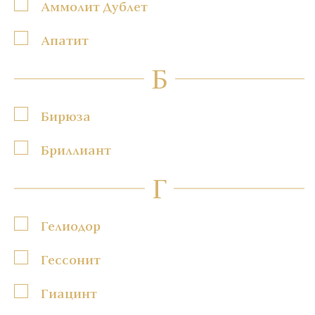
Аммолит Дублет
Апатит
Б
Бирюза
Бриллиант
Г
Гелиодор
Гессонит
Гиацинт