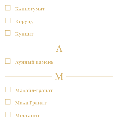
Клиногумит
Корунд
Кунцит
Л
Лунный камень
М
Малайя-гранат
Мали Гранат
Морганит