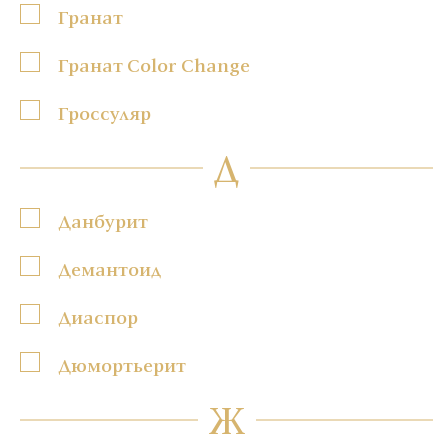
Гранат
Гранат Color Change
Гроссуляр
Д
Данбурит
Демантоид
Диаспор
Дюмортьерит
Ж