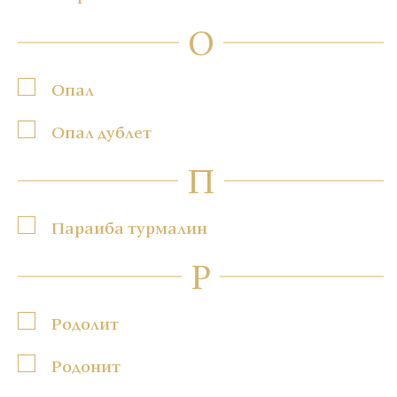
О
Опал
Опал дублет
П
Параиба турмалин
Р
Родолит
Родонит