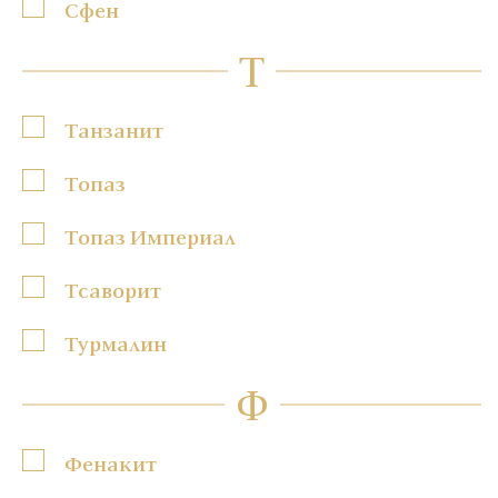
Сфен
Т
Танзанит
Топаз
Топаз Империал
Тсаворит
Турмалин
Ф
Фенакит