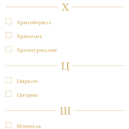
Х
Хризоберилл
Хризолит
Хромтурмалин
Ц
Циркон
Цитрин
Ш
Шпинель