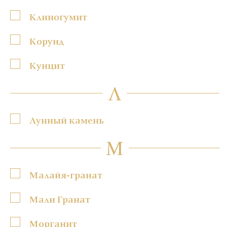
Клиногумит
Корунд
Кунцит
Л
Лунный камень
М
Малайя-гранат
Мали Гранат
Морганит