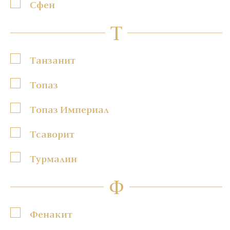
Сфен
Т
Танзанит
Топаз
Топаз Империал
Тсаворит
Турмалин
Ф
Фенакит