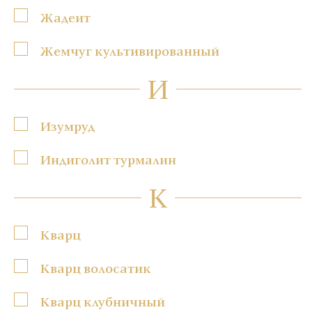
Жадеит
Жемчуг культивированный
И
Изумруд
Индиголит турмалин
К
Кварц
Кварц волосатик
Кварц клубничный