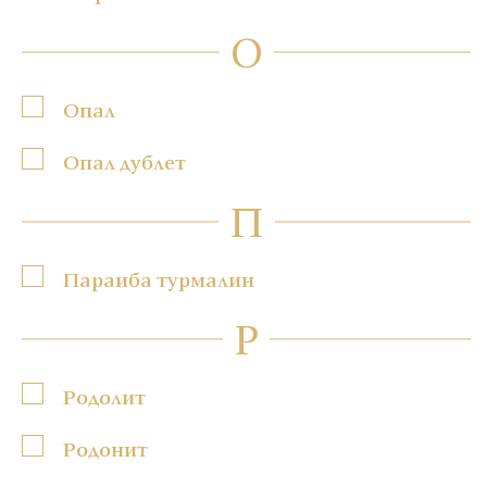
О
Опал
Опал дублет
П
Параиба турмалин
Р
Родолит
Родонит