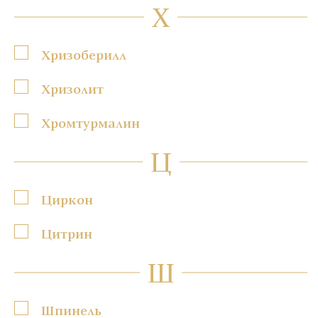
Х
Хризоберилл
Хризолит
Хромтурмалин
Ц
Циркон
Цитрин
Ш
Шпинель