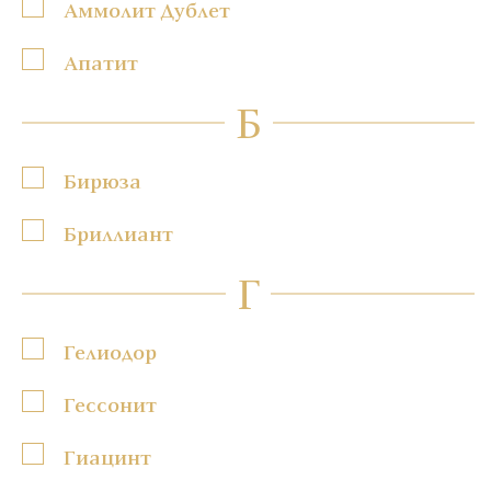
Аммолит Дублет
Апатит
Б
Бирюза
Бриллиант
Г
Гелиодор
Гессонит
Гиацинт