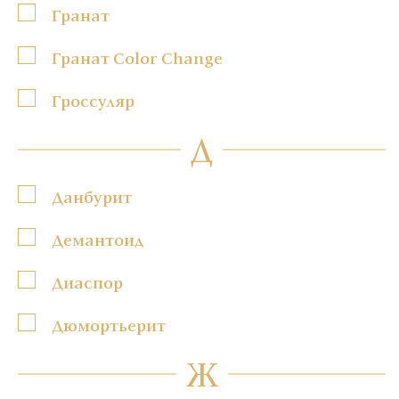
Гранат
Гранат Color Change
Гроссуляр
Д
Данбурит
Демантоид
Диаспор
Дюмортьерит
Ж