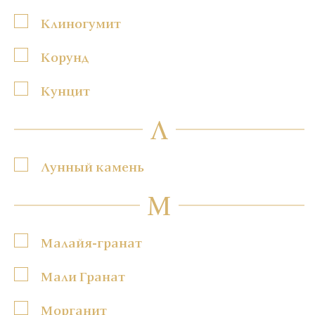
Клиногумит
Корунд
Кунцит
Л
Лунный камень
М
Малайя-гранат
Мали Гранат
Морганит