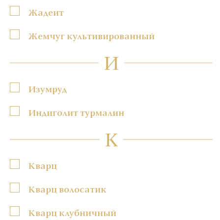
Жадеит
Жемчуг культивированный
И
Изумруд
Индиголит турмалин
К
Кварц
Кварц волосатик
Кварц клубничный