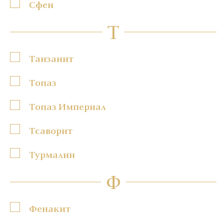
Сфен
Т
Танзанит
Топаз
Топаз Империал
Тсаворит
Турмалин
Ф
Фенакит