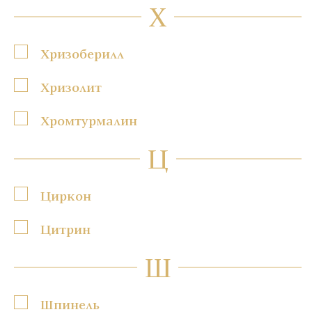
Х
Хризоберилл
Хризолит
Хромтурмалин
Ц
Циркон
Цитрин
Ш
Шпинель