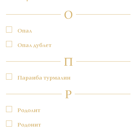
О
Опал
Опал дублет
П
Параиба турмалин
Р
Родолит
Родонит