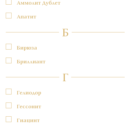
Аммолит Дублет
Апатит
Б
Бирюза
Бриллиант
Г
Гелиодор
Гессонит
Гиацинт