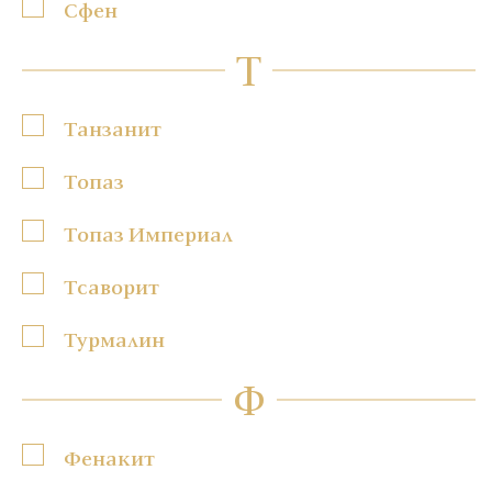
Сфен
Т
Танзанит
Топаз
Топаз Империал
Тсаворит
Турмалин
Ф
Фенакит