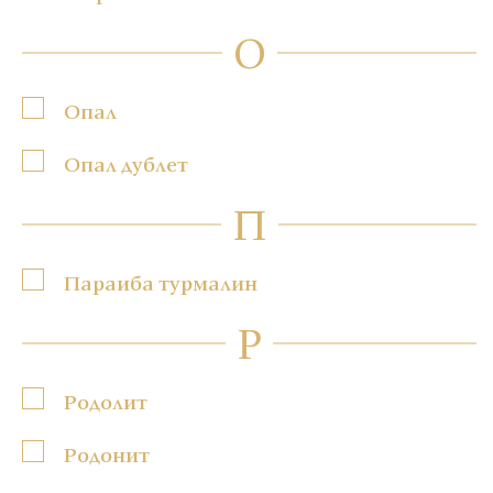
О
Опал
Опал дублет
П
Параиба турмалин
Р
Родолит
Родонит