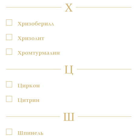
Х
Хризоберилл
Хризолит
Хромтурмалин
Ц
Циркон
Цитрин
Ш
Шпинель