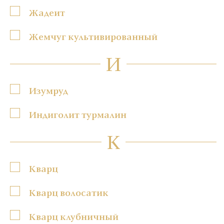
Жадеит
Жемчуг культивированный
И
Изумруд
Индиголит турмалин
К
Кварц
Кварц волосатик
Кварц клубничный