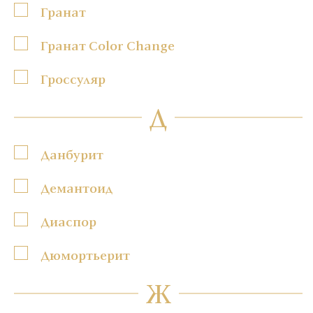
Гранат
Гранат Color Change
Гроссуляр
Д
Данбурит
Демантоид
Диаспор
Дюмортьерит
Ж