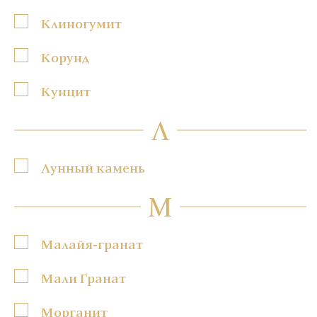
Клиногумит
Корунд
Кунцит
Л
Лунный камень
М
Малайя-гранат
Мали Гранат
Морганит