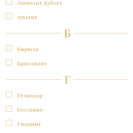
Аммолит Дублет
Апатит
Б
Бирюза
Бриллиант
Г
Гелиодор
Гессонит
Гиацинт