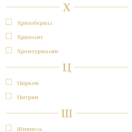
Х
Хризоберилл
Хризолит
Хромтурмалин
Ц
Циркон
Цитрин
Ш
Шпинель