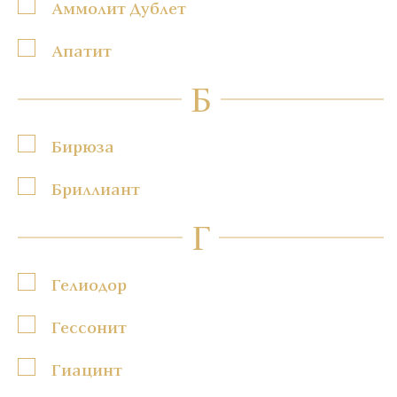
Аммолит Дублет
Апатит
Б
Бирюза
Бриллиант
Г
Гелиодор
Гессонит
Гиацинт