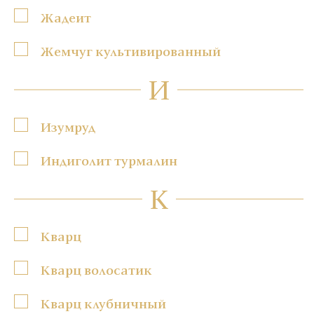
Жадеит
Жемчуг культивированный
И
Изумруд
Индиголит турмалин
К
Кварц
Кварц волосатик
Кварц клубничный