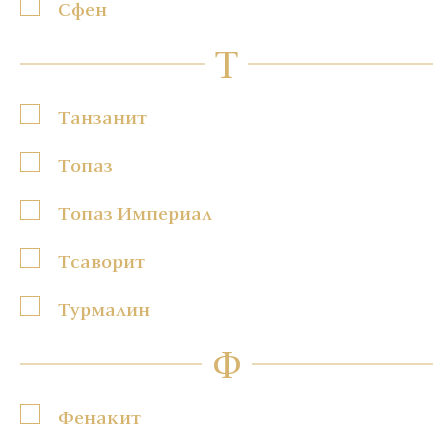
Сфен
Т
Танзанит
Топаз
Топаз Империал
Тсаворит
Турмалин
Ф
Фенакит