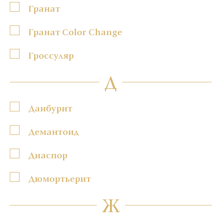
Гранат
Гранат Color Change
Гроссуляр
Д
Данбурит
Демантоид
Диаспор
Дюмортьерит
Ж