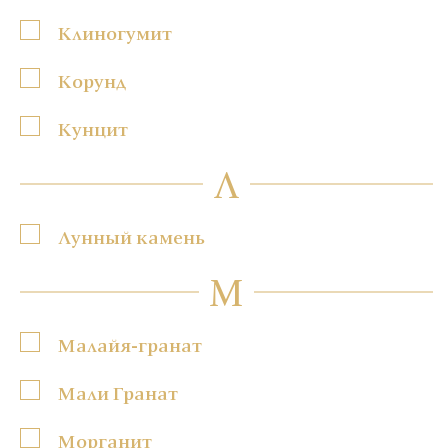
Клиногумит
Корунд
Кунцит
Л
Лунный камень
М
Малайя-гранат
Мали Гранат
Морганит