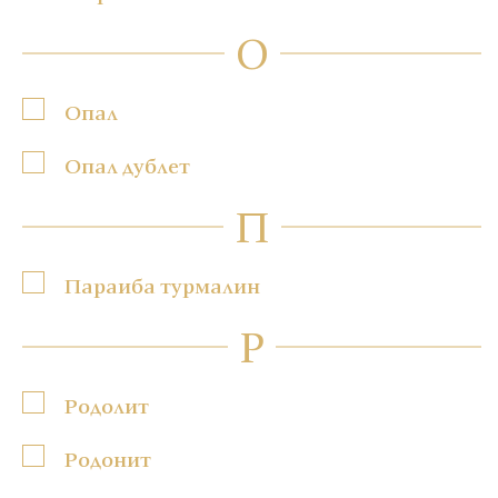
О
Опал
Опал дублет
П
Параиба турмалин
Р
Родолит
Родонит