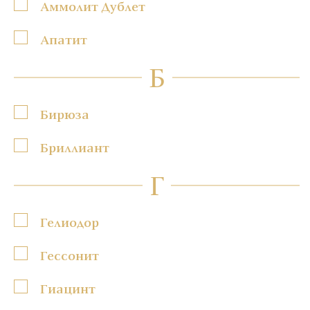
Аммолит Дублет
Апатит
Б
Бирюза
Бриллиант
Г
Гелиодор
Гессонит
Гиацинт