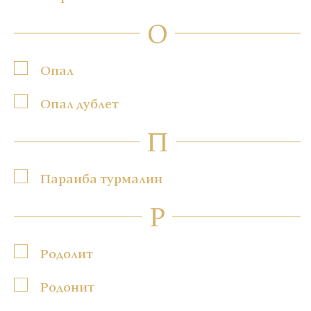
О
Опал
Опал дублет
П
Параиба турмалин
Р
Родолит
Родонит