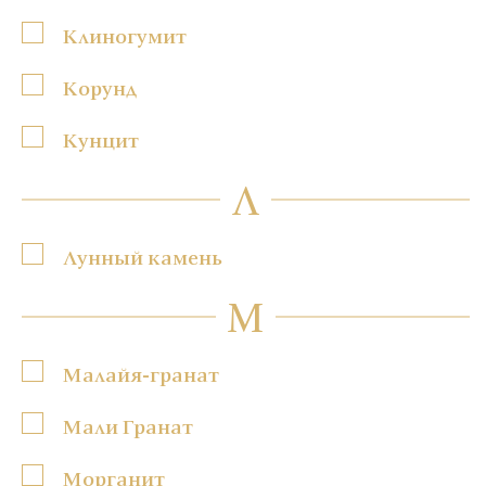
Клиногумит
Корунд
Кунцит
Л
Лунный камень
М
Малайя-гранат
Мали Гранат
Морганит