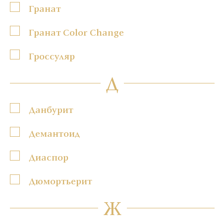
Гранат
Гранат Color Change
Гроссуляр
Д
Данбурит
Демантоид
Диаспор
Дюмортьерит
Ж