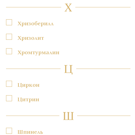
Х
Хризоберилл
Хризолит
Хромтурмалин
Ц
Циркон
Цитрин
Ш
Шпинель