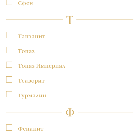
Сфен
Т
Танзанит
Топаз
Топаз Империал
Тсаворит
Турмалин
Ф
Фенакит