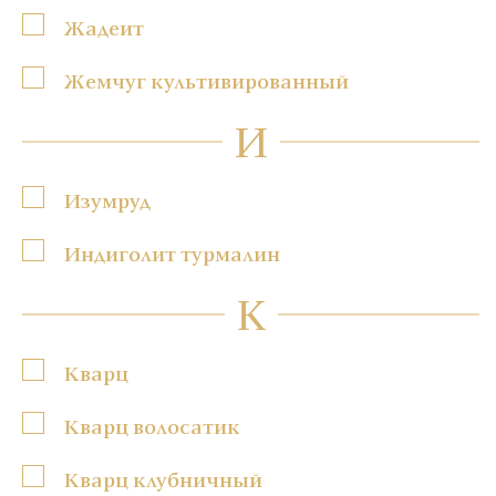
Жадеит
Жемчуг культивированный
И
Изумруд
Индиголит турмалин
К
Кварц
Кварц волосатик
Кварц клубничный