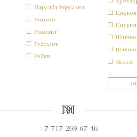
Хромту
Параиба турмалин
Циркон
Родолит
Цитрин
Родонит
Шпинел
Рубеллит
Шпинел
Рубин
Эвклаз
П
+7-717-269-67-46