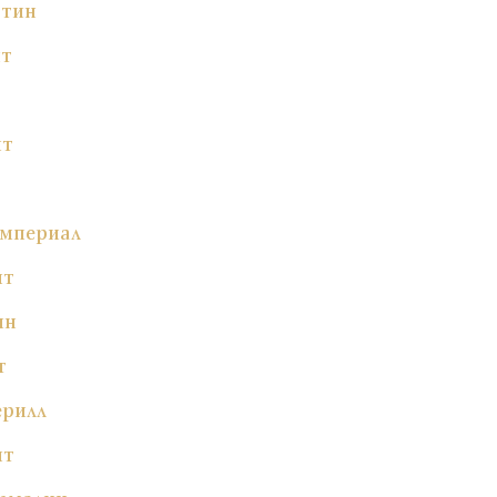
ртин
ит
ит
Империал
ит
ин
т
ерилл
ит