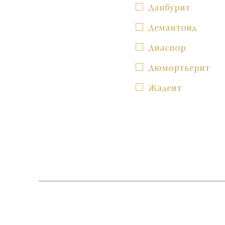
Данбурит
Демантоид
Диаспор
Дюмортьерит
Жадеит