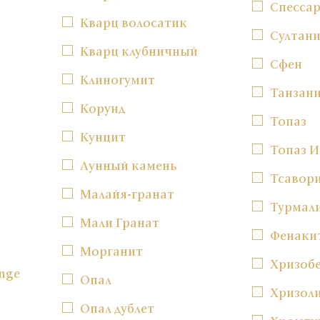
Спесса
Кварц волосатик
Султан
Кварц клубничный
Сфен
Клиногумит
Танзан
Корунд
Топаз
Кунцит
Топаз 
Лунный камень
Тсавор
Малайя-гранат
Турмал
Мали Гранат
Фенаки
Морганит
Хризоб
nge
Опал
Хризол
Опал дублет