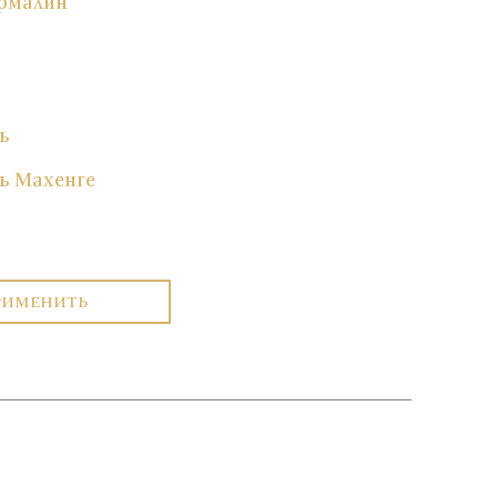
рмалин
ь
ь Махенге
РИМЕНИТЬ