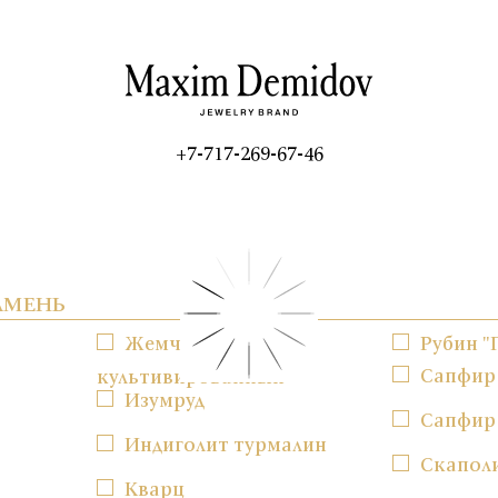
+7-717-269-67-46
АМЕНЬ
Жемчуг
Рубин "
Сапфир
культивированный
Изумруд
Сапфир
Индиголит турмалин
Скапол
Кварц