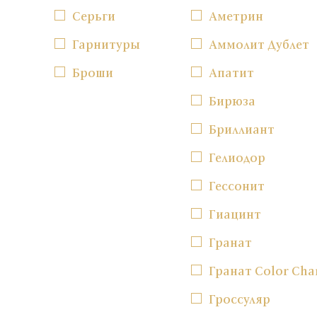
Серьги
Аметрин
Гарнитуры
Аммолит Дублет
Броши
Апатит
Бирюза
Бриллиант
Гелиодор
Гессонит
Гиацинт
Гранат
Гранат Color Cha
Гроссуляр