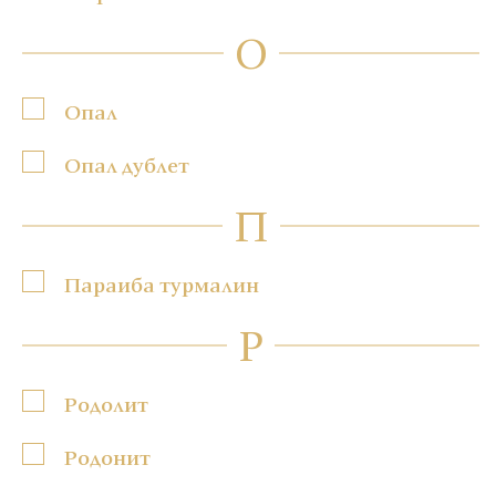
О
Опал
Опал дублет
П
Параиба турмалин
Р
Родолит
Родонит