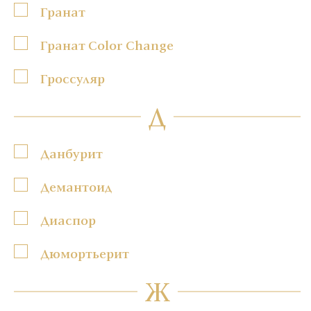
Гранат
Гранат Color Change
Гроссуляр
Д
Данбурит
Демантоид
Диаспор
Дюмортьерит
Ж