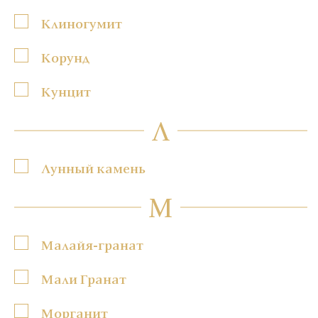
Клиногумит
Корунд
Кунцит
Л
Лунный камень
М
Малайя-гранат
Мали Гранат
Морганит