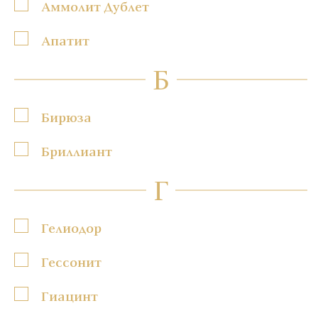
Аммолит Дублет
Апатит
Б
Бирюза
Бриллиант
Г
Гелиодор
Гессонит
Гиацинт