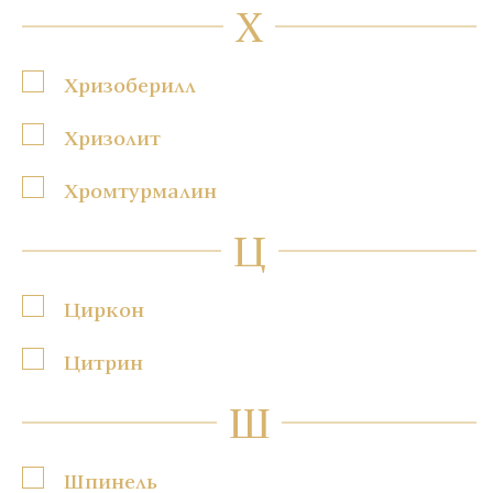
Х
Хризоберилл
Хризолит
Хромтурмалин
Ц
Циркон
Цитрин
Ш
Шпинель