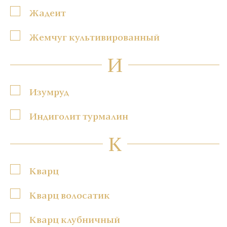
Жадеит
Жемчуг культивированный
И
Изумруд
Индиголит турмалин
К
Кварц
Кварц волосатик
Кварц клубничный