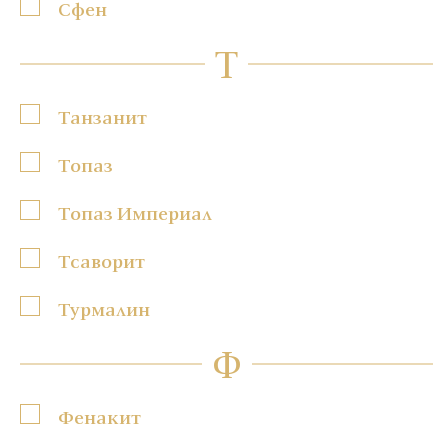
Сфен
Т
Танзанит
Топаз
Топаз Империал
Тсаворит
Турмалин
Ф
Фенакит