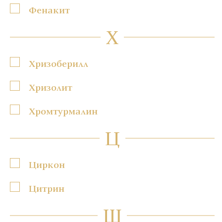
Фенакит
Х
Хризоберилл
Хризолит
Хромтурмалин
Ц
Циркон
Цитрин
Ш