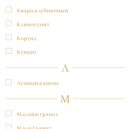
Кварц клубничный
Клиногумит
Корунд
Кунцит
Л
Лунный камень
М
Малайя-гранат
Мали Гранат