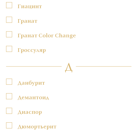
Гиацинт
Гранат
Гранат Color Change
Гроссуляр
Д
Данбурит
Демантоид
Диаспор
Дюмортьерит