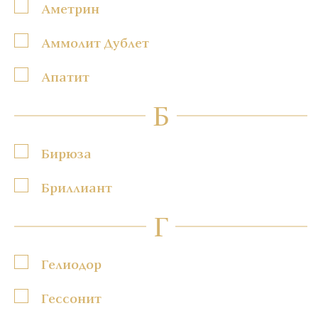
Аметрин
Аммолит Дублет
Апатит
Б
Бирюза
Бриллиант
Г
Гелиодор
Гессонит