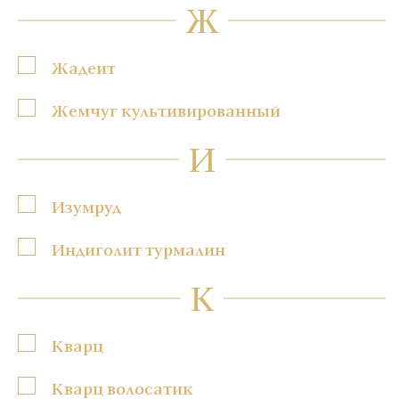
Ж
Жадеит
Жемчуг культивированный
И
Изумруд
Индиголит турмалин
К
Кварц
Кварц волосатик