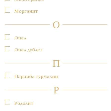
Морганит
О
Опал
Опал дублет
П
Параиба турмалин
Р
Родолит