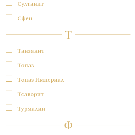
Султанит
Сфен
Т
Танзанит
Топаз
Топаз Империал
Тсаворит
Турмалин
Ф