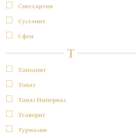
Спессартин
Султанит
Сфен
Т
Танзанит
Топаз
Топаз Империал
Тсаворит
Турмалин