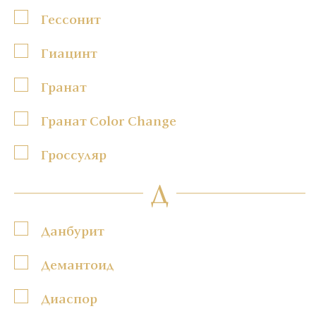
Гессонит
Гиацинт
Гранат
Гранат Color Change
Гроссуляр
Д
Данбурит
Демантоид
Диаспор