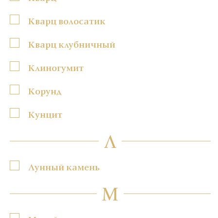
Кварц волосатик
Кварц клубничный
Клиногумит
Корунд
Кунцит
Л
Лунный камень
М