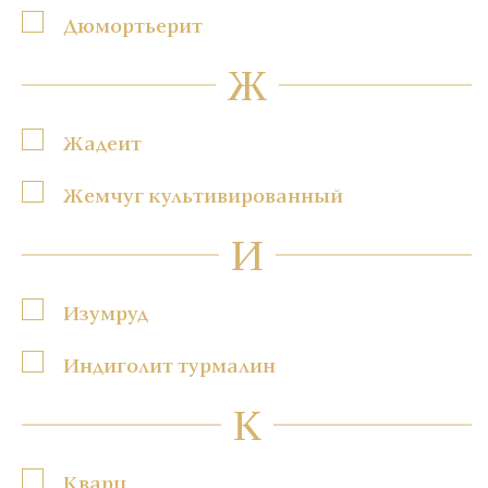
Дюмортьерит
Ж
Жадеит
Жемчуг культивированный
И
Изумруд
Индиголит турмалин
К
Кварц