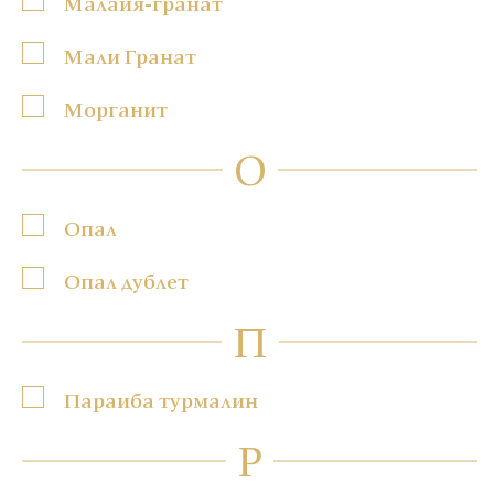
Малайя-гранат
Мали Гранат
Морганит
О
Опал
Опал дублет
П
Параиба турмалин
Р