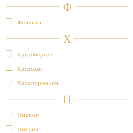
Ф
Фенакит
Х
Хризоберилл
Хризолит
Хромтурмалин
Ц
Циркон
Цитрин