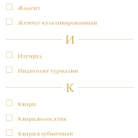
Жадеит
Жемчуг культивированный
И
Изумруд
Индиголит турмалин
К
Кварц
Кварц волосатик
Кварц клубничный