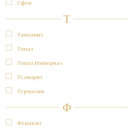
Сфен
Т
Танзанит
Топаз
Топаз Империал
Тсаворит
Турмалин
Ф
Фенакит