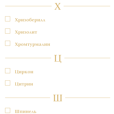
Х
Хризоберилл
Хризолит
Хромтурмалин
Ц
Циркон
Цитрин
Ш
Шпинель