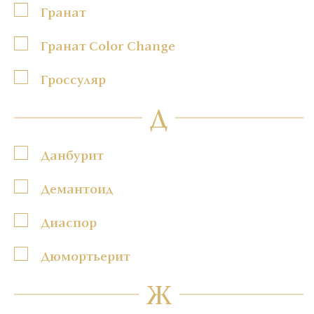
Гранат
Гранат Color Change
Гроссуляр
Д
Данбурит
Демантоид
Диаспор
Дюмортьерит
Ж