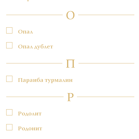
О
Опал
Опал дублет
П
Параиба турмалин
Р
Родолит
Родонит