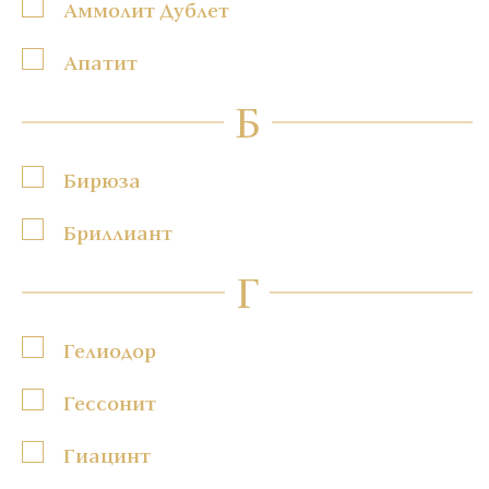
Аммолит Дублет
Апатит
Б
Бирюза
Бриллиант
Г
Гелиодор
Гессонит
Гиацинт