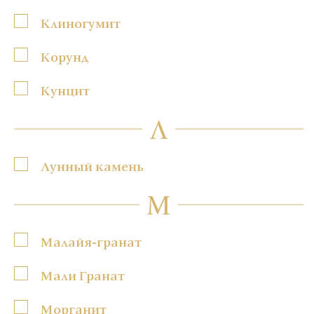
Клиногумит
Корунд
Кунцит
Л
Лунный камень
М
Малайя-гранат
Мали Гранат
Морганит