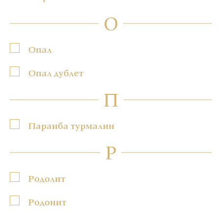
О
Опал
Опал дублет
П
Параиба турмалин
Р
Родолит
Родонит