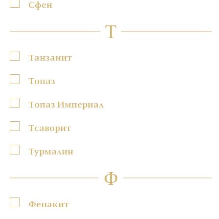
Сфен
Т
Танзанит
Топаз
Топаз Империал
Тсаворит
Турмалин
Ф
Фенакит