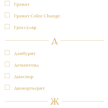
Гранат
Гранат Color Change
Гроссуляр
Д
Данбурит
Демантоид
Диаспор
Дюмортьерит
Ж