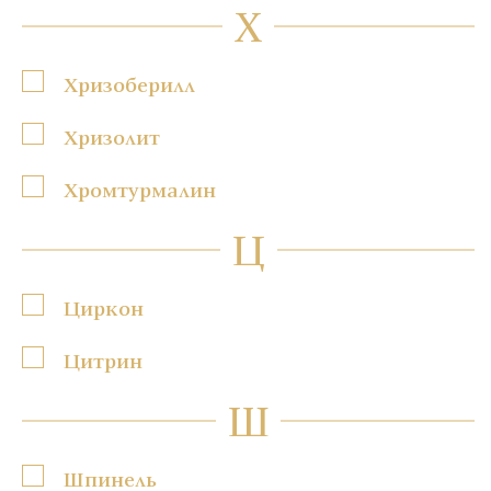
Х
Хризоберилл
Хризолит
Хромтурмалин
Ц
Циркон
Цитрин
Ш
Шпинель