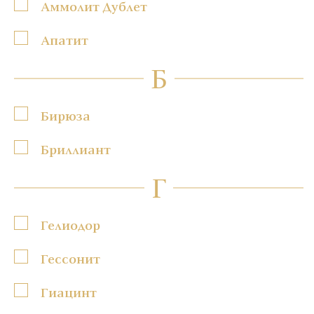
Аммолит Дублет
Апатит
Б
Бирюза
Бриллиант
Г
Гелиодор
Гессонит
Гиацинт