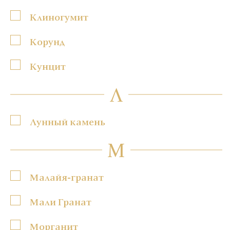
Клиногумит
Корунд
Кунцит
Л
Лунный камень
М
Малайя-гранат
Мали Гранат
Морганит