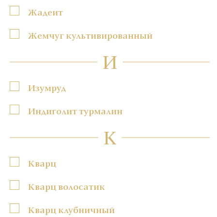
Жадеит
Жемчуг культивированный
И
Изумруд
Индиголит турмалин
К
Кварц
Кварц волосатик
Кварц клубничный