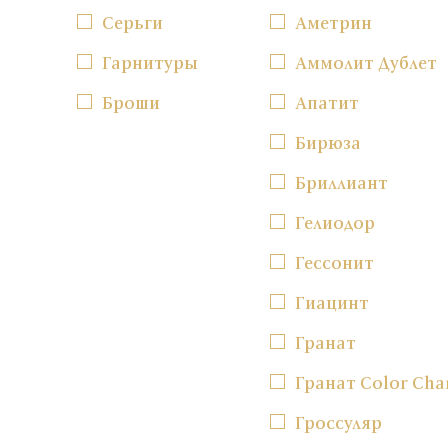
Серьги
Аметрин
Гарнитуры
Аммолит Дублет
Броши
Апатит
Бирюза
Бриллиант
Гелиодор
Гессонит
Гиацинт
Гранат
Гранат Color Cha
Гроссуляр