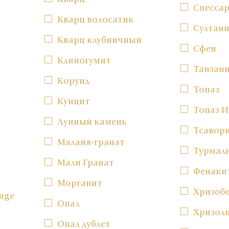
Спесса
Кварц волосатик
Султан
Кварц клубничный
Сфен
Клиногумит
Танзан
Корунд
Топаз
Кунцит
Топаз 
Лунный камень
Тсавор
Малайя-гранат
Турмал
Мали Гранат
Фенаки
Морганит
Хризоб
nge
Опал
Хризол
Опал дублет