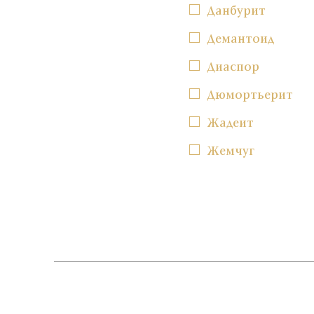
Данбурит
Демантоид
Диаспор
Дюмортьерит
Жадеит
Жемчуг