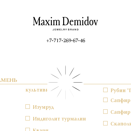
+7-717-269-67-46
АМЕНЬ
культивированный
Рубин "
Сапфир
Изумруд
Сапфир
Индиголит турмалин
Скапол
Кварц