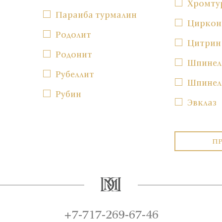
Хромту
Параиба турмалин
Циркон
Родолит
Цитрин
Родонит
Шпинел
Рубеллит
Шпинел
Рубин
Эвклаз
П
+7-717-269-67-46