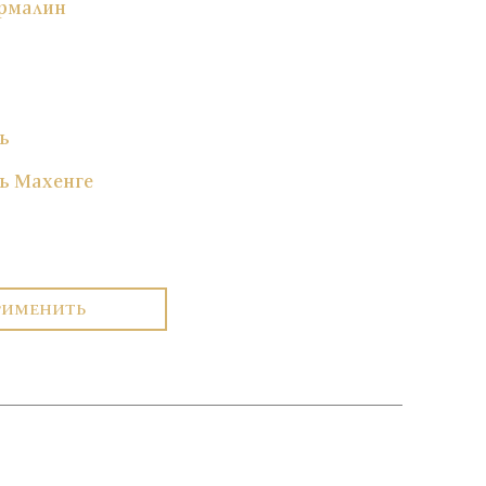
рмалин
ь
ь Махенге
РИМЕНИТЬ