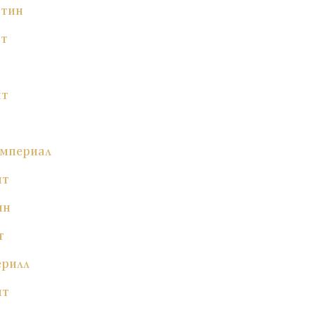
ртин
ит
ит
Империал
ит
ин
т
ерилл
ит