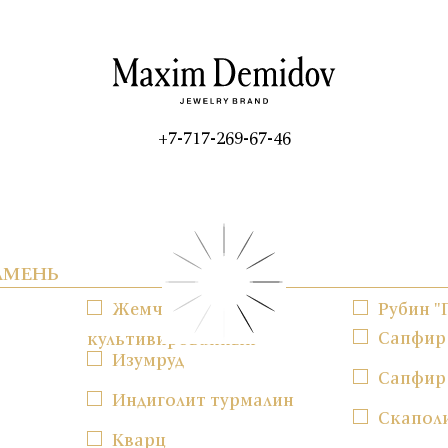
+7-717-269-67-46
АМЕНЬ
Жемчуг
Рубин "
Сапфир
культивированный
Изумруд
Сапфир
Индиголит турмалин
Скапол
Кварц