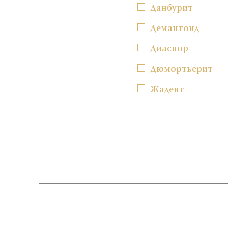
Данбурит
Демантоид
Диаспор
Дюмортьерит
Жадеит