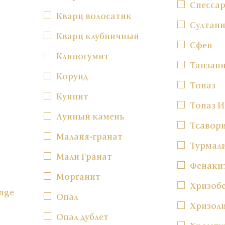
Спесса
Кварц волосатик
Султан
Кварц клубничный
Сфен
Клиногумит
Танзан
Корунд
Топаз
Кунцит
Топаз 
Лунный камень
Тсавор
Малайя-гранат
Турмал
Мали Гранат
Фенаки
Морганит
Хризоб
nge
Опал
Хризол
Опал дублет