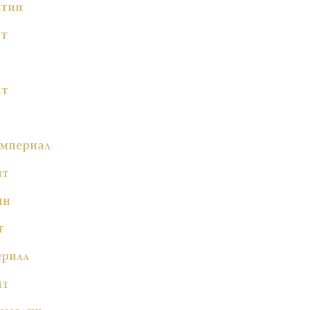
ртин
ит
ит
Империал
ит
ин
т
ерилл
ит