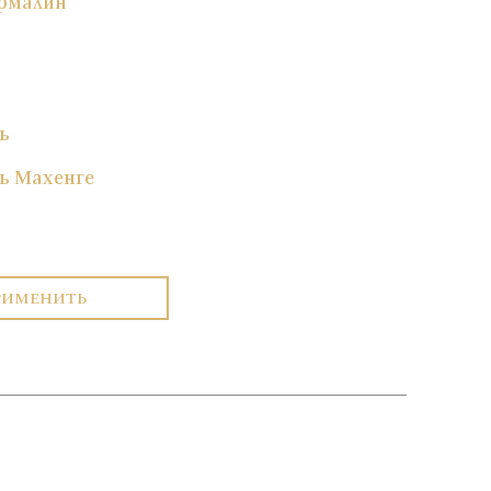
рмалин
ь
ь Махенге
РИМЕНИТЬ