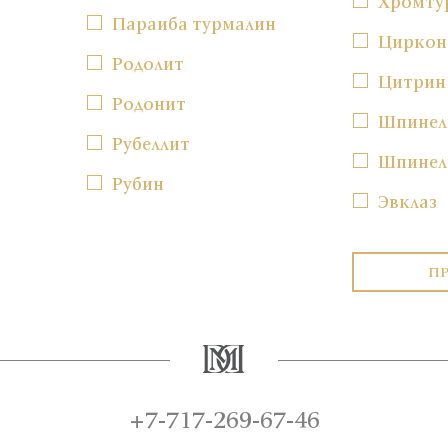
Хромту
Параиба турмалин
Циркон
Родолит
Цитрин
Родонит
Шпинел
Рубеллит
Шпинел
Рубин
Эвклаз
П
+7-717-269-67-46