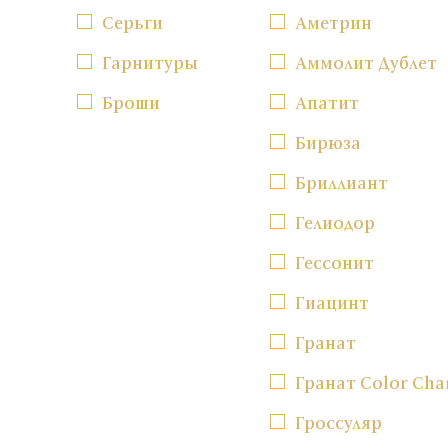
Серьги
Аметрин
Гарнитуры
Аммолит Дублет
Броши
Апатит
Бирюза
Бриллиант
Гелиодор
Гессонит
Гиацинт
Гранат
Гранат Color Cha
Гроссуляр