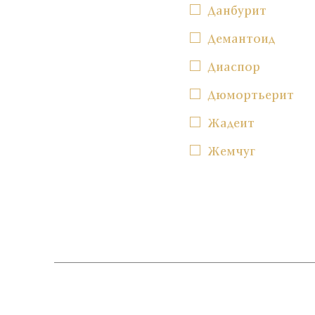
Данбурит
Демантоид
Диаспор
Дюмортьерит
Жадеит
Жемчуг