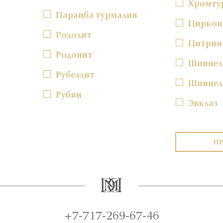
Хромту
Параиба турмалин
Циркон
Родолит
Цитрин
Родонит
Шпинел
Рубеллит
Шпинел
Рубин
Эвклаз
П
+7-717-269-67-46