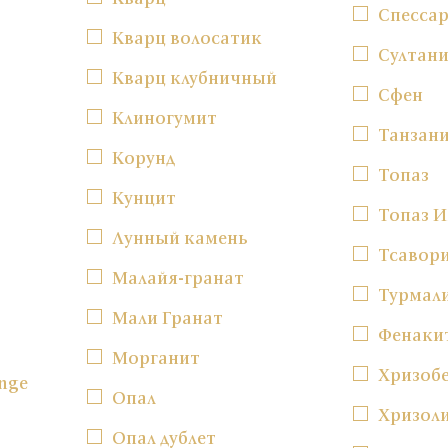
Спесса
Кварц волосатик
Султан
Кварц клубничный
Сфен
Клиногумит
Танзан
Корунд
Топаз
Кунцит
Топаз 
Лунный камень
Тсавор
Малайя-гранат
Турмал
Мали Гранат
Фенаки
Морганит
Хризоб
nge
Опал
Хризол
Опал дублет