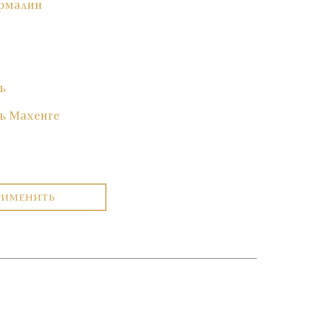
рмалин
ь
ь Махенге
РИМЕНИТЬ