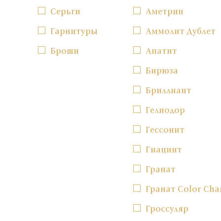
Серьги
Аметрин
Гарнитуры
Аммолит Дублет
Броши
Апатит
Бирюза
Бриллиант
Гелиодор
Гессонит
Гиацинт
Гранат
Гранат Color Cha
Гроссуляр