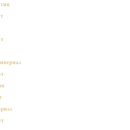
ртин
ит
ит
Империал
ит
ин
т
ерилл
ит