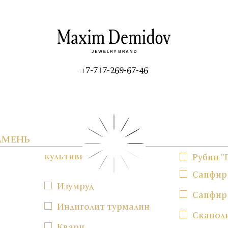
+7-717-269-67-46
АМЕНЬ
культивированный
Рубин "
Сапфир
Изумруд
Сапфир
Индиголит турмалин
Скапол
Кварц