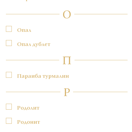
О
Опал
Опал дублет
П
Параиба турмалин
Р
Родолит
Родонит