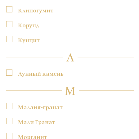
Клиногумит
Корунд
Кунцит
Л
Лунный камень
М
Малайя-гранат
Мали Гранат
Морганит