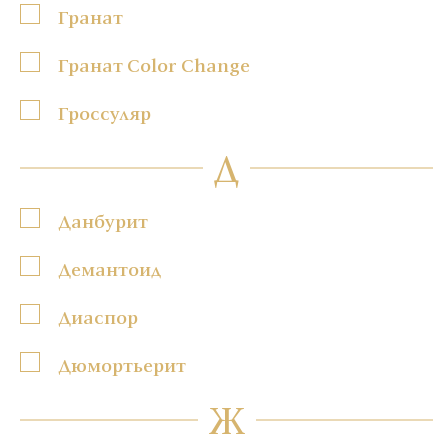
Гранат
Гранат Color Change
Гроссуляр
Д
Данбурит
Демантоид
Диаспор
Дюмортьерит
Ж