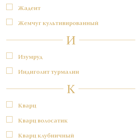
Жадеит
Жемчуг культивированный
И
Изумруд
Индиголит турмалин
К
Кварц
Кварц волосатик
Кварц клубничный