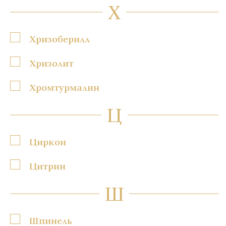
Х
Хризоберилл
Хризолит
Хромтурмалин
Ц
Циркон
Цитрин
Ш
Шпинель