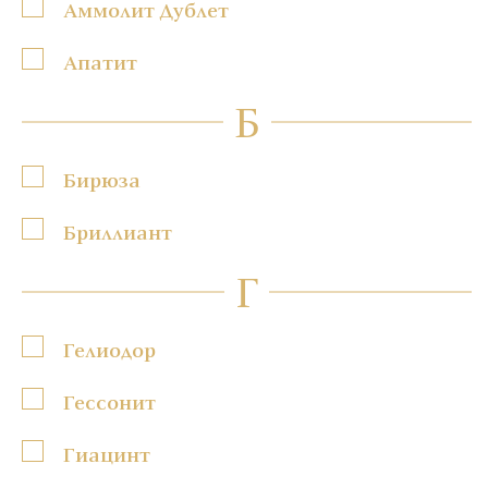
Аммолит Дублет
Апатит
Б
Бирюза
Бриллиант
Г
Гелиодор
Гессонит
Гиацинт